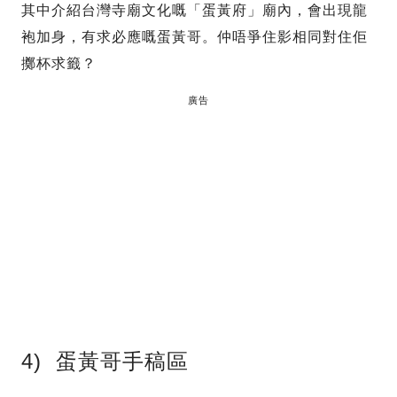
其中介紹台灣寺廟文化嘅「蛋黃府」廟內，會出現龍
袍加身，有求必應嘅蛋黃哥。仲唔爭住影相同對住佢
擲杯求籤？
廣告
4) 蛋黃哥手稿區