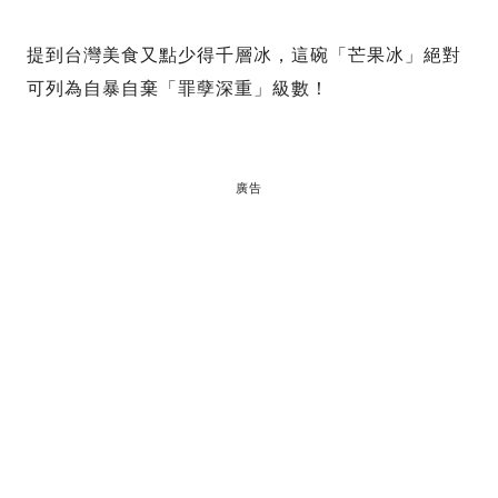
提到台灣美食又點少得千層冰，這碗「芒果冰」絕對
可列為自暴自棄「罪孽深重」級數！
廣告