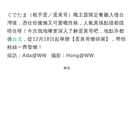
ぐでたま（‬梳乎蛋／蛋黃哥）嘅主題限定餐廳入侵台
灣後，憑住佢慵懶又可愛嘅性格，人氣真係點擋都擋
唔住呀！今次我地嚟更深入了解蛋黃哥吧，地點亦都
係
台北
，從12月18日起舉辦【蛋黃哥懶得展】，帶領
粉絲一齊發懶！
採訪：Ada@WW 攝影：Hong@WW
廣告