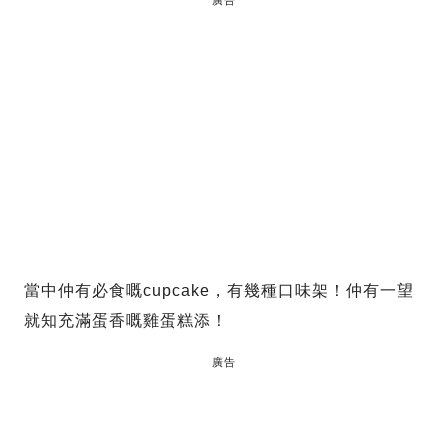
當中仲有必食嘅cupcake，有幾種口味架！仲有一望
就知充滿蛋香嘅雞蛋糕添！
廣告