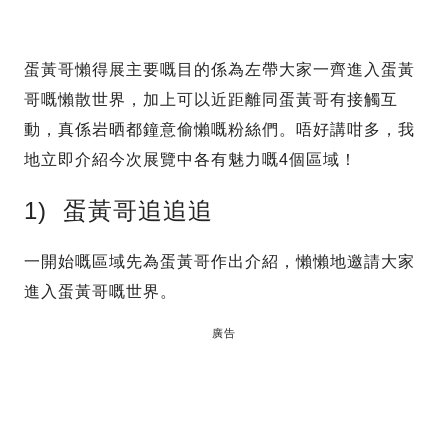
蛋黃哥懶得展主要嘅目的係為左帶大家一齊進入蛋黃
哥嘅懶散世界，加上可以近距離同蛋黃哥有接觸互
動，真係岩晒都鐘意偷懶嘅粉絲們。唔好講咁多，我
地立即介紹今次展覽中各有魅力嘅4個區域！
1) 蛋黃哥追追追
一開始嘅區域先為蛋黃哥作出介紹，懶懶地邀請大家
進入蛋黃哥嘅世界。
廣告