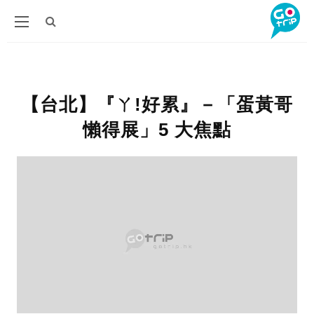
【台北】『ㄚ!好累』－「蛋黃哥
懶得展」5 大焦點