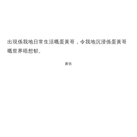
出現係我地日常生活嘅蛋黃哥，令我地沉浸係蛋黃哥
嘅世界唔想郁。
廣告