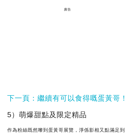
廣告
下一頁：繼續有可以食得嘅蛋黃哥！
5）萌爆甜點及限定精品
作為粉絲既然嚟到蛋黃哥展覽，淨係影相又點滿足到