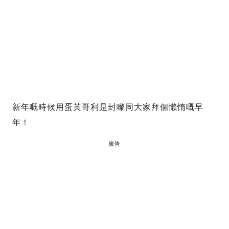
新年嘅時候用蛋黃哥利是封嚟同大家拜個懶惰嘅早
年！
廣告