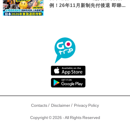
例！26年11月新制先付後退 即睇步
驟！
/
/
Contacts
Disclaimer
Privacy Policy
Copyright © 2026 - All Rights Reserved