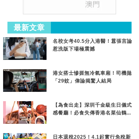
最新文章
名校女考40.5分入港醫！囂張言論
惹洗版下場極震撼
港女搭士慘捱無冷氣車廂！司機拋
「29蚊」偉論揭驚人結局
【為食出走】深圳千金級生日儀式
感餐廳！必食失傳香港名菜仙鶴神
針＋黃金松葉蟹斗
日本退稅2025！4.1起實行免稅新