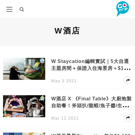
W酒店
W Staycation編輯實試｜5大自選
主題房間＋保證入住海景房＋$1,50
0消費額
May 3 2021
W酒店 X 《Final Table》大廚炮製
自助餐！斧頭扒/龍蝦/魚子醬/生蠔
任食＋香檳任飲｜GOtrip快閃12點
Mar 12 2021