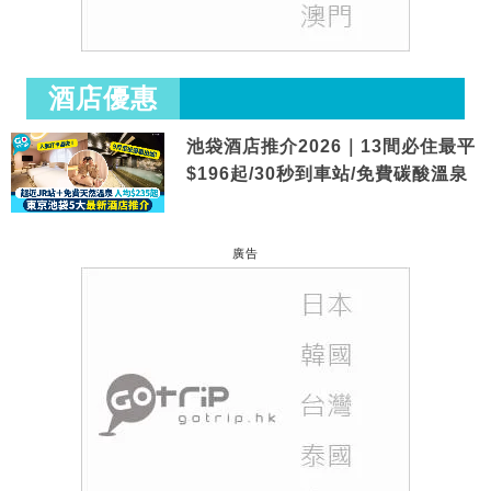
酒店優惠
池袋酒店推介2026｜13間必住最平
$196起/30秒到車站/免費碳酸溫泉
廣告