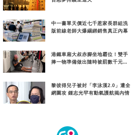
中一書單天價近七千惹家長群組洗
版前線老師大爆綑綁銷售真正內幕
港鐵車廂大叔赤腳坐地霸位！雙手
捧一物準備做出隨時被罰數千元舉
動
黎彼得兒子被封「李泳漢2.0」遭全
網圍攻 鍾志光罕有動氣護航揭內情