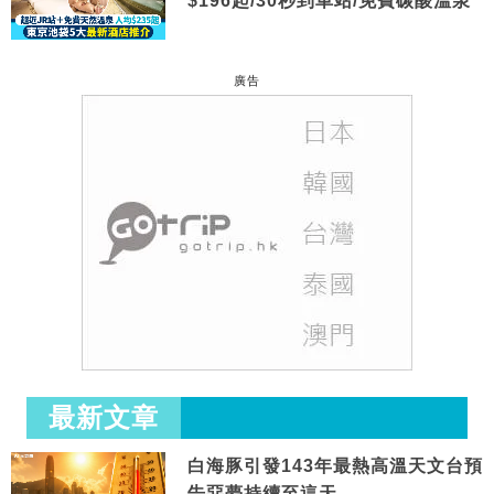
$196起/30秒到車站/免費碳酸溫泉
廣告
最新文章
白海豚引發143年最熱高溫天文台預
告惡夢持續至這天