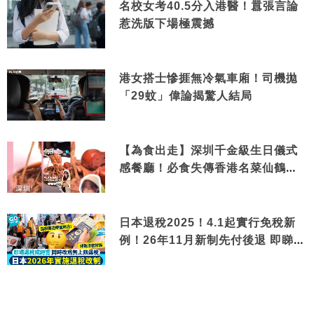
名校女考40.5分入港醫！囂張言論
惹洗版下場極震撼
港女搭士慘捱無冷氣車廂！司機拋
「29蚊」偉論揭驚人結局
【為食出走】深圳千金級生日儀式
感餐廳！必食失傳香港名菜仙鶴神
針＋黃金松葉蟹斗
日本退稅2025！4.1起實行免稅新
例！26年11月新制先付後退 即睇步
驟！