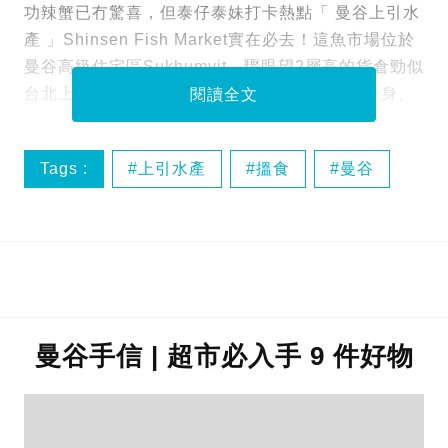
功辣蟹已冇驚喜，但泰仔泰妹打卡熱點「 曼谷上引水
產 」Shinsen Fish Market實在必去！這魚市場位於
曼谷高級住宅區Sukhumvit，驟眼望2層高的貨倉勁似
台北上引水產，集街市、餐廳、火鍋及超市於一身。
閱讀全文
Tags :
上引水產
搵食
曼谷
泰國
曼谷手信 | 超市必入手 9 件好物