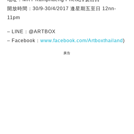
開放時間：30/9-30/4/2017 逢星期五至日 12nn-
11pm
– LINE：@ARTBOX
– Facebook：
www.facebook.com/Artboxthailand
)
廣告