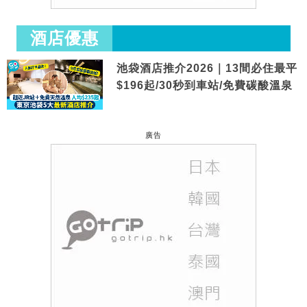
酒店優惠
池袋酒店推介2026｜13間必住最平
$196起/30秒到車站/免費碳酸溫泉
廣告