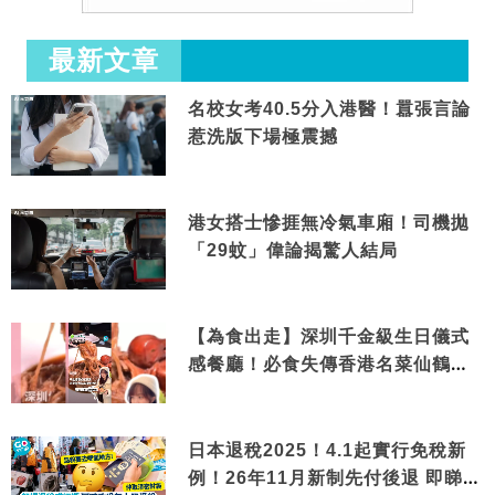
最新文章
名校女考40.5分入港醫！囂張言論
惹洗版下場極震撼
港女搭士慘捱無冷氣車廂！司機拋
「29蚊」偉論揭驚人結局
【為食出走】深圳千金級生日儀式
感餐廳！必食失傳香港名菜仙鶴神
針＋黃金松葉蟹斗
日本退稅2025！4.1起實行免稅新
例！26年11月新制先付後退 即睇步