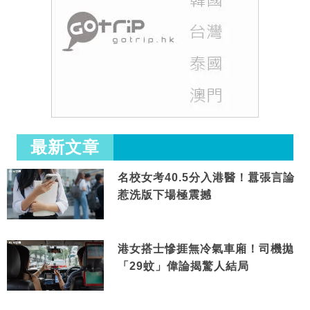
最新文章
名校女考40.5分入港醫！囂張言論
惹洗版下場極震撼
港女搭士慘捱無冷氣車廂！司機拋
「29蚊」偉論揭驚人結局