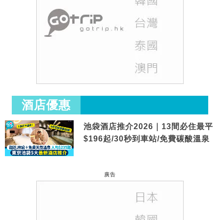
酒店優惠
池袋酒店推介2026｜13間必住最平
$196起/30秒到車站/免費碳酸溫泉
廣告