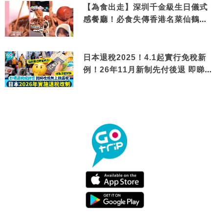
【為食出走】深圳千金級生日儀式
感餐廳！必食失傳香港名菜仙鶴神
針＋黃金松葉蟹斗
日本退稅2025！4.1起實行免稅新
例！26年11月新制先付後退 即睇步
驟！