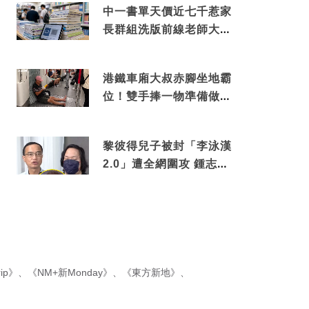
中一書單天價近七千惹家
長群組洗版前線老師大爆
綑綁銷售真正內幕
港鐵車廂大叔赤腳坐地霸
位！雙手捧一物準備做出
隨時被罰數千元舉動
黎彼得兒子被封「李泳漢
2.0」遭全網圍攻 鍾志光
罕有動氣護航揭內情
ip》
、
《NM+新Monday》
、
《東方新地》
、