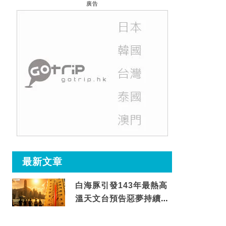
廣告
最新文章
白海豚引發143年最熱高
溫天文台預告惡夢持續至
這天