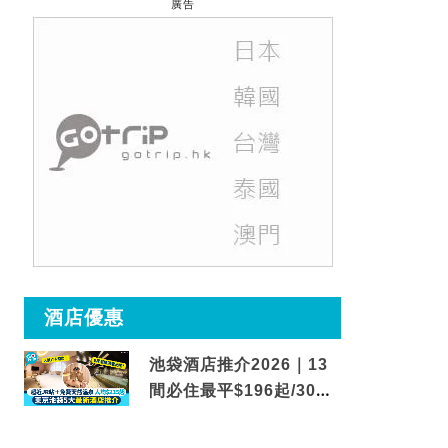
廣告
酒店優惠
池袋酒店推介2026｜13
間必住最平$196起/30秒
到車站/免費碳酸溫泉