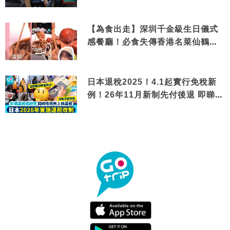
【為食出走】深圳千金級生日儀式
感餐廳！必食失傳香港名菜仙鶴神
針＋黃金松葉蟹斗
日本退稅2025！4.1起實行免稅新
例！26年11月新制先付後退 即睇步
驟！