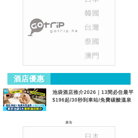
酒店優惠
池袋酒店推介2026｜13間必住最平
$196起/30秒到車站/免費碳酸溫泉
廣告