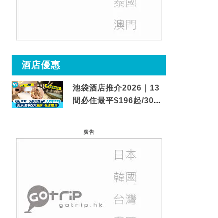
酒店優惠
池袋酒店推介2026｜13
間必住最平$196起/30秒
到車站/免費碳酸溫泉
廣告