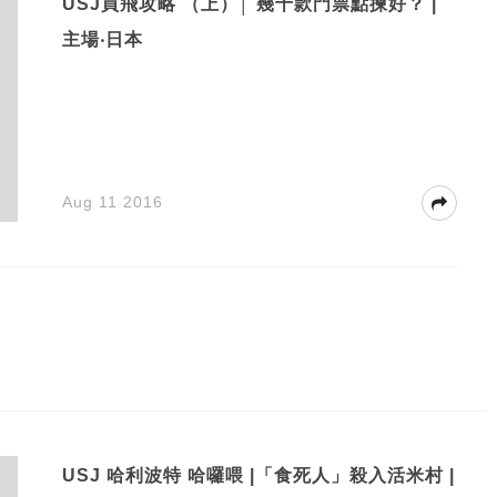
USJ買飛攻略 （上）│ 幾十款門票點揀好？ |
主場‧日本
Aug 11 2016
USJ 哈利波特 哈囉喂 |「食死人」殺入活米村 |