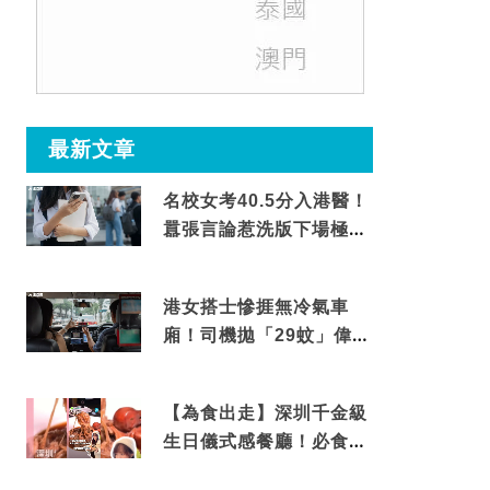
最新文章
名校女考40.5分入港醫！
囂張言論惹洗版下場極震
撼
港女搭士慘捱無冷氣車
廂！司機拋「29蚊」偉論
揭驚人結局
【為食出走】深圳千金級
生日儀式感餐廳！必食失
傳香港名菜仙鶴神針＋黃