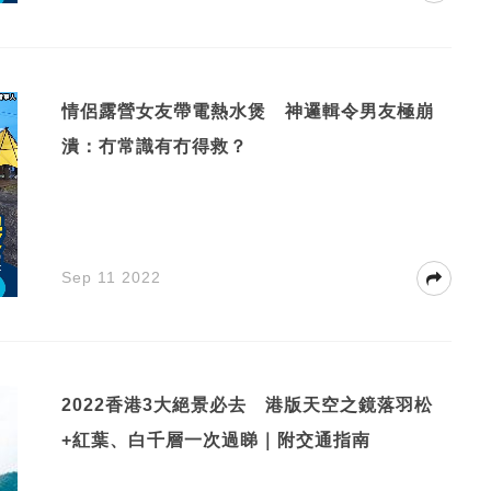
情侶露營女友帶電熱水煲 神邏輯令男友極崩
潰：冇常識有冇得救？
Sep 11 2022
2022香港3大絕景必去 港版天空之鏡落羽松
+紅葉、白千層一次過睇｜附交通指南