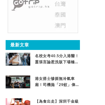
最新文章
名校女考40.5分入港醫！
囂張言論惹洗版下場極震
撼
港女搭士慘捱無冷氣車
廂！司機拋「29蚊」偉論
揭驚人結局
【為食出走】深圳千金級