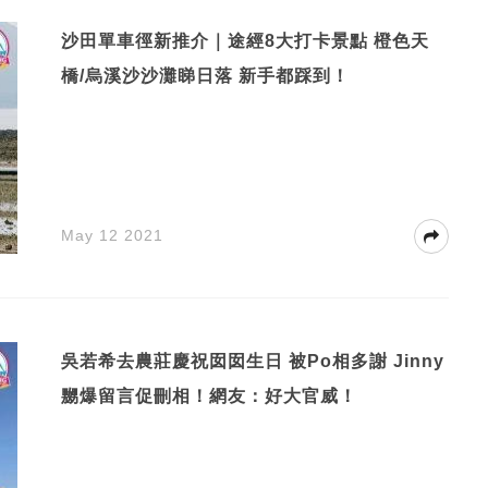
沙田單車徑新推介｜途經8大打卡景點 橙色天
橋/烏溪沙沙灘睇日落 新手都踩到！
May 12 2021
吳若希去農莊慶祝囡囡生日 被Po相多謝 Jinny
嬲爆留言促刪相！網友：好大官威！