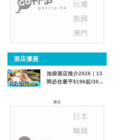
酒店優惠
池袋酒店推介2026｜13
間必住最平$196起/30秒
到車站/免費碳酸溫泉
廣告