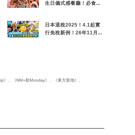
生日儀式感餐廳！必食失
傳香港名菜仙鶴神針＋黃
金松葉蟹斗
日本退稅2025！4.1起實
行免稅新例！26年11月
新制先付後退 即睇步驟！
ip》
、
《NM+新Monday》
、
《東方新地》
、