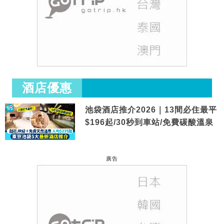
酒店優惠
池袋酒店推介2026｜13間必住最平
$196起/30秒到車站/免費碳酸溫泉
廣告