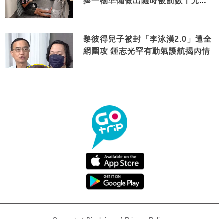
捧一物準備做出隨時被罰數千元舉
動
黎彼得兒子被封「李泳漢2.0」遭全
網圍攻 鍾志光罕有動氣護航揭內情