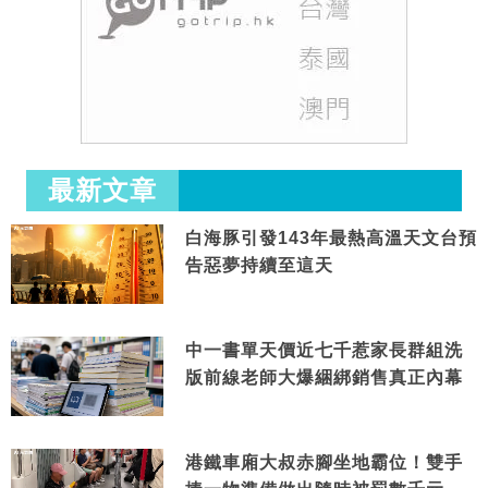
最新文章
白海豚引發143年最熱高溫天文台預
告惡夢持續至這天
中一書單天價近七千惹家長群組洗
版前線老師大爆綑綁銷售真正內幕
港鐵車廂大叔赤腳坐地霸位！雙手