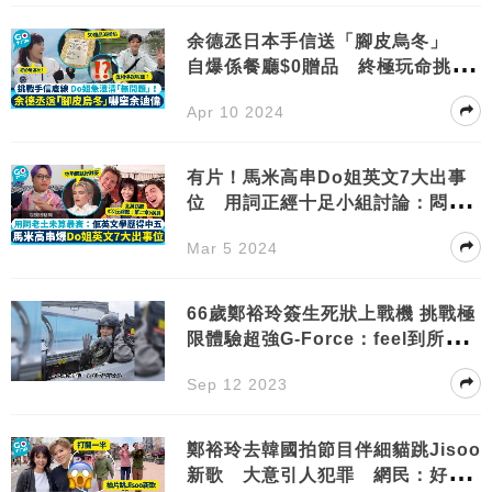
余德丞日本手信送「腳皮烏冬」
自爆係餐廳$0贈品 終極玩命挑戰
DO姐底線！
Apr 10 2024
有片！馬米高串Do姐英文7大出事
位 用詞正經十足小組討論：悶親
荷里活演員
Mar 5 2024
66歲鄭裕玲簽生死狀上戰機 挑戰極
限體驗超強G-Force：feel到所有
嘢扯埋一邊
Sep 12 2023
鄭裕玲去韓國拍節目伴細貓跳Jisoo
新歌 大意引人犯罪 網民：好有