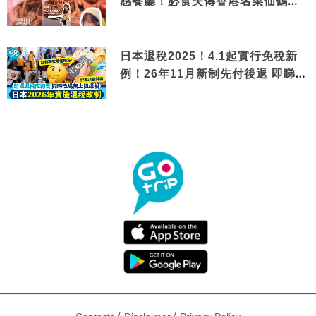
感餐廳！必食失傳香港名菜仙鶴神
針＋黃金松葉蟹斗
日本退稅2025！4.1起實行免稅新
例！26年11月新制先付後退 即睇步
驟！