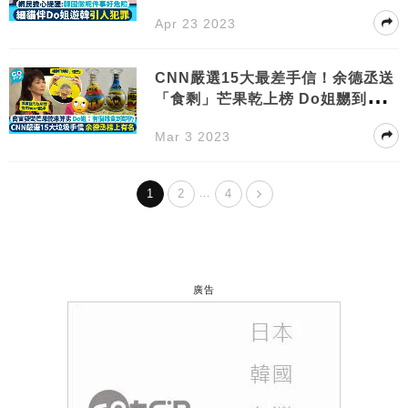
活力
Apr 23 2023
CNN嚴選15大最差手信！余德丞送
「食剩」芒果乾上榜 Do姐嬲到不斷
追擊！
Mar 3 2023
…
1
2
4
廣告