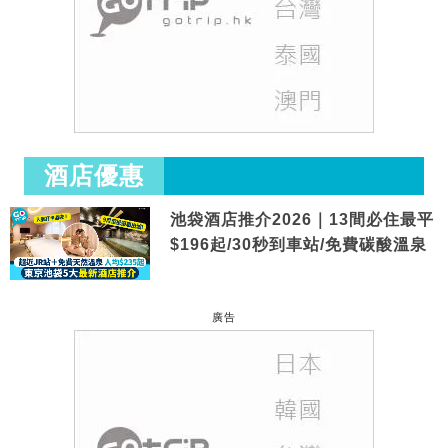
酒店優惠
池袋酒店推介2026｜13間必住最平
$196起/30秒到車站/免費碳酸溫泉
廣告