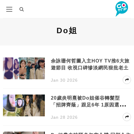
Do姐
余詠珊何哲圖入主HOY TV推6大旅
遊節目 收視口碑慘淡網民狠批老土
Jan 30 2026
20歲炎明熹被Do姐催谷轉髮型
「招牌齊蔭」跟足6年 1原因選擇更
換
Jan 28 2026