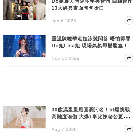
Do姐農夫時隔多年突合體 回顧合作
13大經典畫面句句搶口
Jan 6 2026
重溫陳曉華港姐泳裝問答 唔怕得罪
Do姐Lisa姐 現場氣氛即變尷尬！
Nov 13 2025
30歲馮盈盈甩圓潤污名！fit爆挑戰
高難度瑜伽 大爆1事比揀老公更重
要
Aug 7 2025