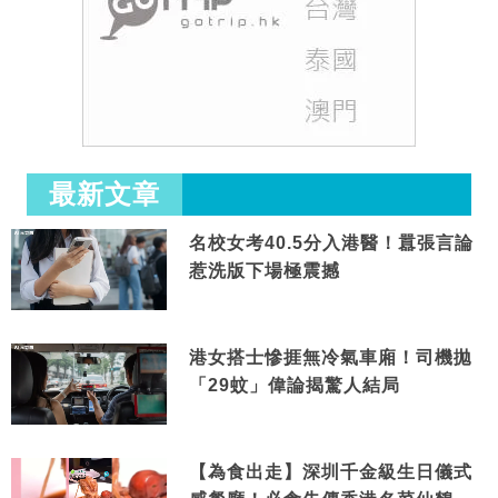
最新文章
名校女考40.5分入港醫！囂張言論
惹洗版下場極震撼
港女搭士慘捱無冷氣車廂！司機拋
「29蚊」偉論揭驚人結局
【為食出走】深圳千金級生日儀式