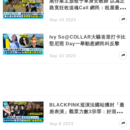
黑仔業主放租予單身女教師 以為正
路竟狂收追魂Call 網民：租屋最忌
「3師」
Sep 10 2023
Ivy So@COLLAR大騷峇里打卡比
堅尼照 Day一舉動惹網民叫反擊
Sep 10 2023
BLACKPINK巡演法國站獲封「最
差表演」觀眾力數3宗罪：好混亂！
仲衰過香港？
Sep 8 2023