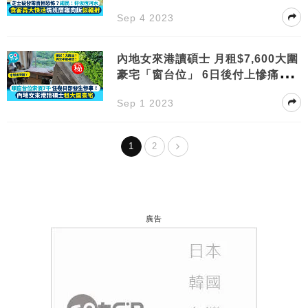
畫！
Sep 4 2023
內地女來港讀碩士 月租$7,600大圍
豪宅「窗台位」 6日後付上慘痛代
價
Sep 1 2023
1
2
廣告