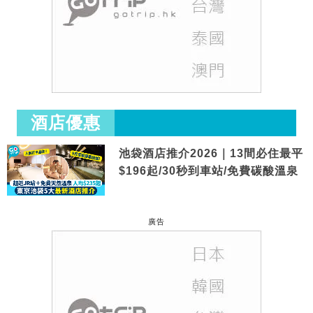
酒店優惠
池袋酒店推介2026｜13間必住最平
$196起/30秒到車站/免費碳酸溫泉
廣告