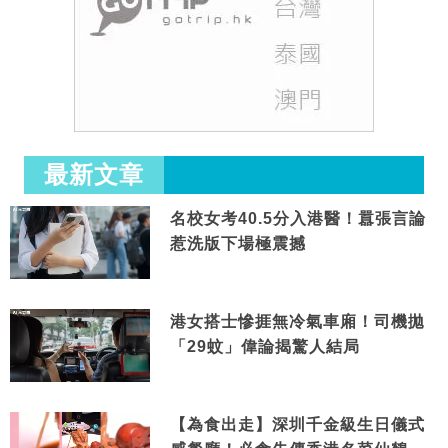
最新文章
名校女考40.5分入港醫！囂張言論
惹洗版下場極震撼
港女搭士慘捱無冷氣車廂！司機拋
「29蚊」偉論揭驚人結局
【為食出走】深圳千金級生日儀式