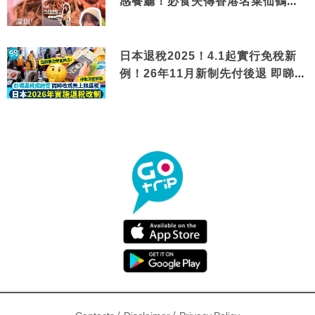
感餐廳！必食失傳香港名菜仙鶴神
針＋黃金松葉蟹斗
日本退稅2025！4.1起實行免稅新
例！26年11月新制先付後退 即睇步
驟！