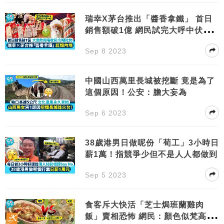
瑞幸X茅台推出「醬香拿鐵」 首日
銷售額破1億 網民試完大呼中伏：
好似嘔吐物
Sep 8 2023
中國山西萬里長城被挖斷 竟是為了
這個原因！公安：膽大妄為
Sep 6 2023
38歲港男日做呢份「荀工」3小時日
薪1萬！指競爭少但不是人人都做到
Sep 5 2023
食客斥大快活「芝士焗班蘭雞肉
飯」賣相恐怖 網民：顏色似梵高啲