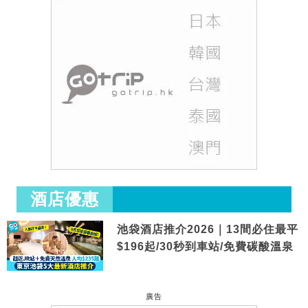
酒店優惠
池袋酒店推介2026｜13間必住最平
$196起/30秒到車站/免費碳酸溫泉
廣告