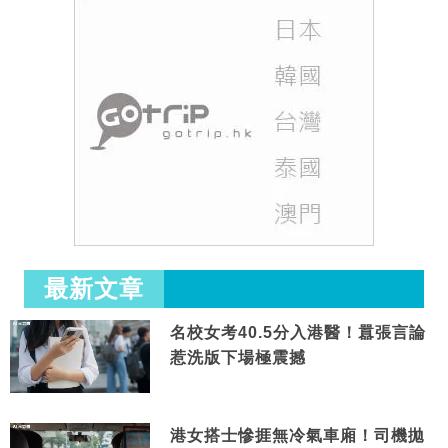
最新文章
名校女考40.5分入港醫！囂張言論
惹洗版下場極震撼
港女搭士慘捱無冷氣車廂！司機拋