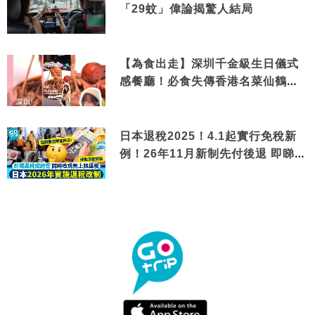
「29蚊」偉論揭驚人結局
【為食出走】深圳千金級生日儀式
感餐廳！必食失傳香港名菜仙鶴神
針＋黃金松葉蟹斗
日本退稅2025！4.1起實行免稅新
例！26年11月新制先付後退 即睇步
驟！