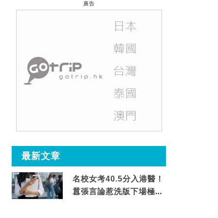
廣告
最新文章
名校女考40.5分入港醫！
囂張言論惹洗版下場極震
撼