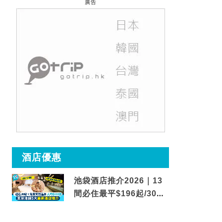
廣告
酒店優惠
池袋酒店推介2026｜13
間必住最平$196起/30秒
到車站/免費碳酸溫泉