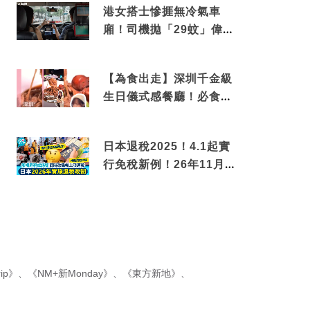
港女搭士慘捱無冷氣車
廂！司機拋「29蚊」偉論
揭驚人結局
【為食出走】深圳千金級
生日儀式感餐廳！必食失
傳香港名菜仙鶴神針＋黃
金松葉蟹斗
日本退稅2025！4.1起實
行免稅新例！26年11月
新制先付後退 即睇步
驟！
ip》
、
《NM+新Monday》
、
《東方新地》
、