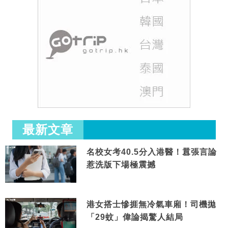
最新文章
名校女考40.5分入港醫！囂張言論
惹洗版下場極震撼
港女搭士慘捱無冷氣車廂！司機拋
「29蚊」偉論揭驚人結局