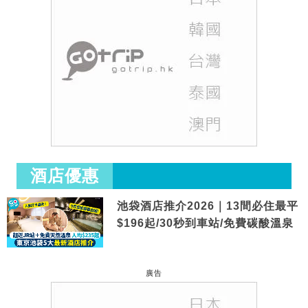
酒店優惠
池袋酒店推介2026｜13間必住最平
$196起/30秒到車站/免費碳酸溫泉
廣告