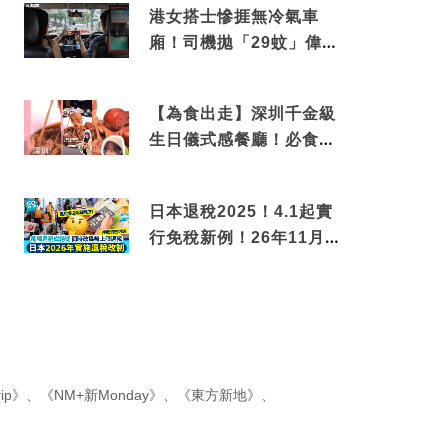
港女搭士慘捱無冷氣車
廂！司機拋「29蚊」偉論
揭驚人結局
【為食出走】深圳千金級
生日儀式感餐廳！必食失
傳香港名菜仙鶴神針＋黃
金松葉蟹斗
日本退稅2025！4.1起實
行免稅新例！26年11月
新制先付後退 即睇步
驟！
ip》
、
《NM+新Monday》
、
《東方新地》
、