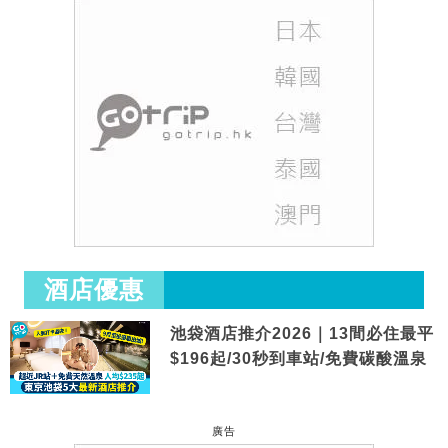
酒店優惠
池袋酒店推介2026｜13間必住最平
$196起/30秒到車站/免費碳酸溫泉
廣告