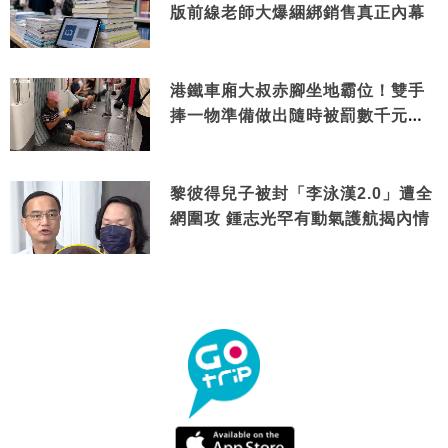
版前線老師大爆綑綁銷售真正內幕
港鐵車廂大叔赤腳坐地霸位！雙手
捧一物準備做出隨時被罰數千元舉
動
黎彼得兒子被封「李泳漢2.0」遭全
網圍攻 鍾志光罕有動氣護航揭內情