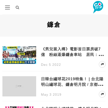
鐮倉
《男兒當入樽》電影首日票房破7
億 粉絲逼爆鐮倉車站 居民：有
人隨處小便
Dec 5 2022
日韓台繡球花2019特集！ | 台北陽
明山繡球花、鐮倉明月院 / 京都三
室戶寺繡球花、沖繩饒平名繡球花
May 3 2019
園