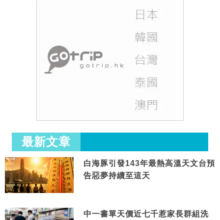
最新文章
白海豚引發143年最熱高溫天文台預
告惡夢持續至這天
中一書單天價近七千惹家長群組洗