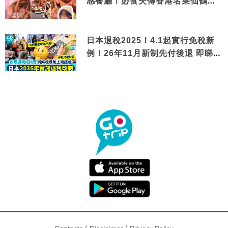
感餐廳！必食失傳香港名菜仙鶴神
針＋黃金松葉蟹斗
日本退稅2025！4.1起實行免稅新
例！26年11月新制先付後退 即睇步
驟！