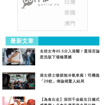
最新文章
名校女考40.5分入港醫！囂張言論
惹洗版下場極震撼
港女搭士慘捱無冷氣車廂！司機拋
「29蚊」偉論揭驚人結局
【為食出走】深圳千金級生日儀式