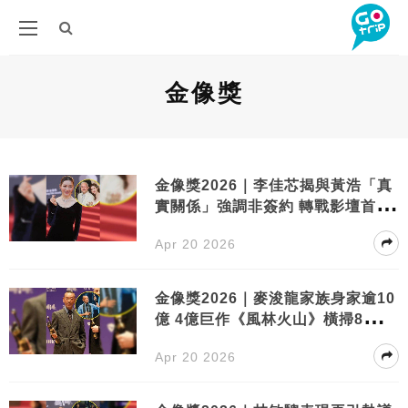
金像獎
金像獎2026｜李佳芯揭與黃浩「真
實關係」強調非簽約 轉戰影壇首戰
「最佳新人獎」落選仍獲網民力撐
Apr 20 2026
金像獎2026｜麥浚龍家族身家逾10
億 4億巨作《風林火山》橫掃8獎成
大贏家
Apr 20 2026