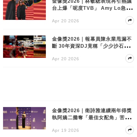
金像獎2026｜林敏驄表現再引熱議
台上爆「呢度TVB」 Amy Lo急救
場
Apr 20 2026
金像獎2026｜報幕員陳永業甩漏不
斷 30年資深DJ竟稱「少少沙石」
拒道歉
Apr 20 2026
金像獎2026｜衛詩雅連續兩年得獎
執阿嬌二攤奪「最佳女配角」苦熬7
年終獲認可
Apr 19 2026