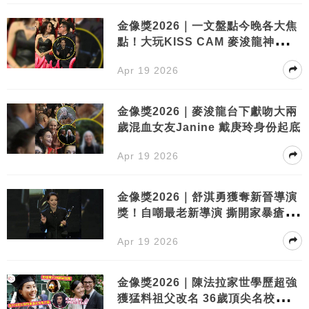
金像獎2026｜一文盤點今晚各大焦
點！大玩KISS CAM 麥浚龍神秘女
友曝光
Apr 19 2026
金像獎2026｜麥浚龍台下獻吻大兩
歲混血女友Janine 戴庚玲身份起底
Apr 19 2026
金像獎2026｜舒淇勇獲奪新晉導演
獎！自嘲最老新導演 撕開家暴瘡疤
再獲獎
Apr 19 2026
金像獎2026｜陳法拉家世學歷超強
獲猛料祖父改名 36歲頂尖名校全A