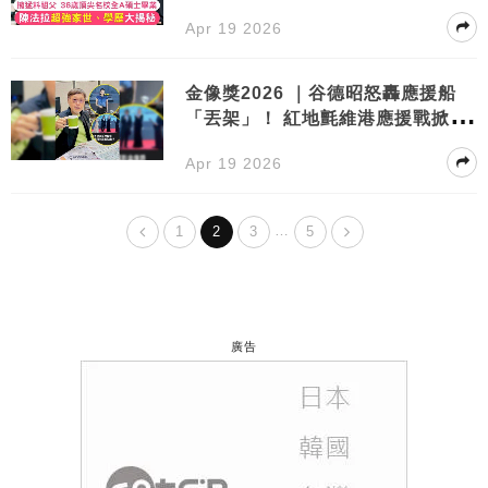
碩士畢業
Apr 19 2026
金像獎2026 ｜谷德昭怒轟應援船
「丟架」！ 紅地氈維港應援戰掀爭
議
Apr 19 2026
…
1
2
3
5
廣告