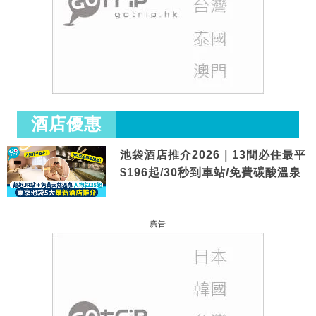
酒店優惠
池袋酒店推介2026｜13間必住最平
$196起/30秒到車站/免費碳酸溫泉
廣告