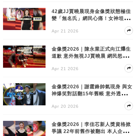
42歲JJ賈曉晨現身金像獎狀態極佳
變「無名氏」網民心痛！女神坦承
後悔巔峰期閃婚 每日想殺老公101
Apr 21 2026
次
金像獎2026｜陳永業正式向江𤒹生
道歉 意外無視JJ賈曉晨 網民怒轟
「選擇性認錯」：攪到好似迫你就
Apr 21 2026
範
金像獎2026｜謝霆鋒帥氣現身 與女
神爆笑對話翻15年舊帳 意外透露
《怒火漫延》動向
Apr 20 2026
金像獎2026｜李佳芯新人獎資格掀
爭議 22年前舊作被翻出 本人企硬表