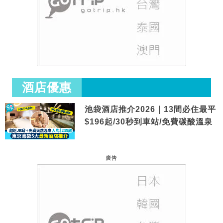
酒店優惠
池袋酒店推介2026｜13間必住最平
$196起/30秒到車站/免費碳酸溫泉
廣告