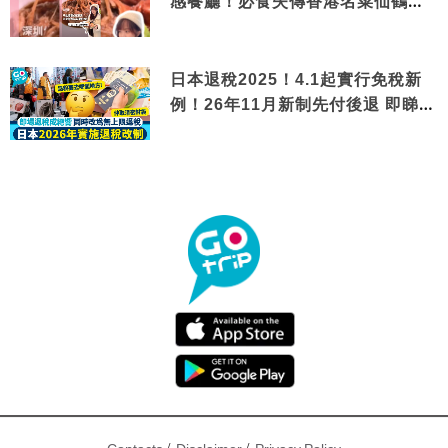
感餐廳！必食失傳香港名菜仙鶴神
針＋黃金松葉蟹斗
日本退稅2025！4.1起實行免稅新
例！26年11月新制先付後退 即睇步
驟！