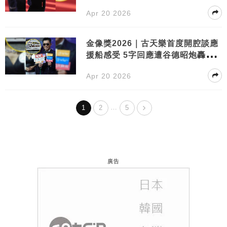
態
Apr 20 2026
金像獎2026｜古天樂首度開腔談應
援船感受 5字回應遭谷德昭炮轟風
波
Apr 20 2026
…
1
2
5
廣告