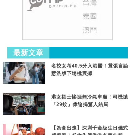
最新文章
名校女考40.5分入港醫！囂張言論
惹洗版下場極震撼
港女搭士慘捱無冷氣車廂！司機拋
「29蚊」偉論揭驚人結局
【為食出走】深圳千金級生日儀式