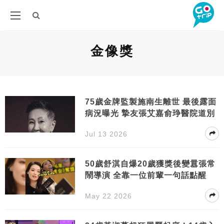
金像獎
75歲金牌監製施南生離世 最後露面
病況曝光 摯友張艾嘉俞琤醫院道別
Jul 13 2026
50歲舒淇自爆20歲獲獎後變囂張常
鬧導演 全靠一位前輩一句話點醒
May 22 2026