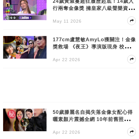
24歲黃淑蔓超狂履歷起底！14歲入
行兩奪金像獎 擁皇家八級聲樂資格
震驚網民
May 11 2026
177cm盧慧敏AmyLo獲關注！金像
獎救場 《夜王》導演版現身 校服造
型廣告仙氣爆棚
Apr 22 2026
50歲滕麗名自揭失落金像女配心得
曬素顏片震撼全網 10年前舊照曝光
驚嘆「零變化」
Apr 22 2026