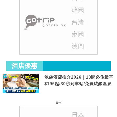
酒店優惠
池袋酒店推介2026｜13間必住最平
$196起/30秒到車站/免費碳酸溫泉
廣告