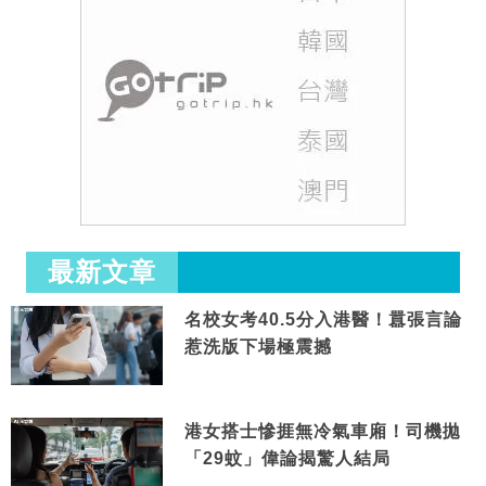
最新文章
名校女考40.5分入港醫！囂張言論
惹洗版下場極震撼
港女搭士慘捱無冷氣車廂！司機拋
「29蚊」偉論揭驚人結局