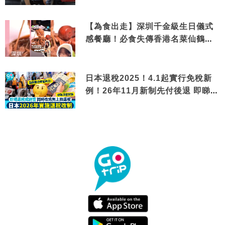
【為食出走】深圳千金級生日儀式
感餐廳！必食失傳香港名菜仙鶴神
針＋黃金松葉蟹斗
日本退稅2025！4.1起實行免稅新
例！26年11月新制先付後退 即睇步
驟！