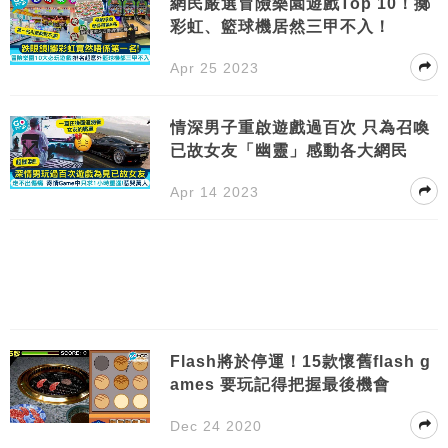
網民嚴選冒險樂園遊戲Top 10！擲
彩虹、籃球機居然三甲不入！
Apr 25 2023
情深男子重啟遊戲過百次 只為召喚
已故女友「幽靈」感動各大網民
Apr 14 2023
Flash將於停運！15款懷舊flash g
ames 要玩記得把握最後機會
Dec 24 2020