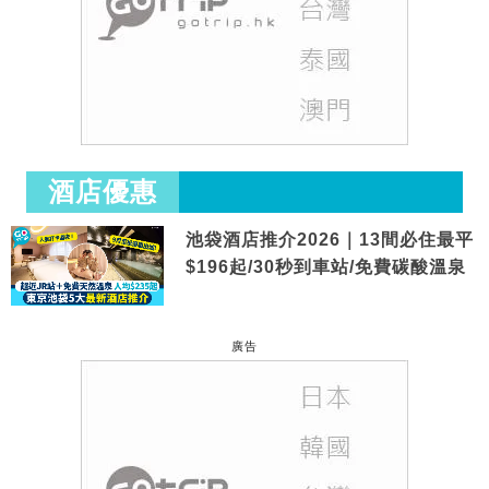
酒店優惠
池袋酒店推介2026｜13間必住最平
$196起/30秒到車站/免費碳酸溫泉
廣告