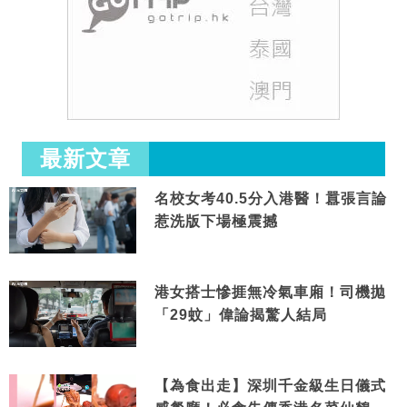
最新文章
名校女考40.5分入港醫！囂張言論
惹洗版下場極震撼
港女搭士慘捱無冷氣車廂！司機拋
「29蚊」偉論揭驚人結局
【為食出走】深圳千金級生日儀式