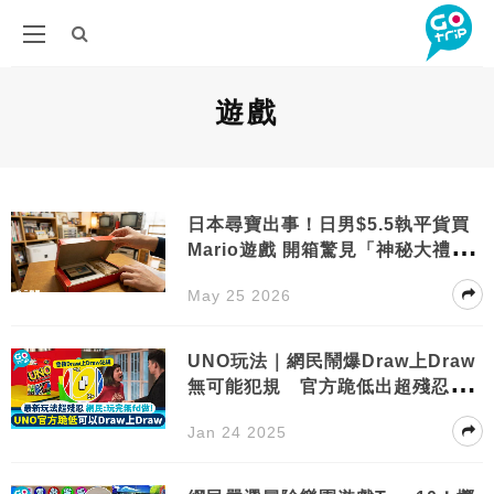
遊戲
日本尋寶出事！日男$5.5執平貨買
Mario遊戲 開箱驚見「神秘大禮」
結局神反轉
May 25 2026
UNO玩法｜網民鬧爆Draw上Draw
無可能犯規 官方跪低出超殘忍新
玩法
Jan 24 2025