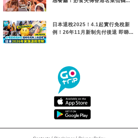
感餐廳！必食失傳香港名菜仙鶴神
針＋黃金松葉蟹斗
日本退稅2025！4.1起實行免稅新
例！26年11月新制先付後退 即睇步
驟！