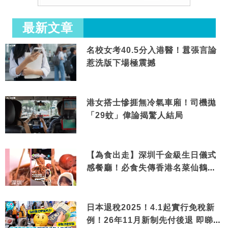
最新文章
名校女考40.5分入港醫！囂張言論
惹洗版下場極震撼
港女搭士慘捱無冷氣車廂！司機拋
「29蚊」偉論揭驚人結局
【為食出走】深圳千金級生日儀式
感餐廳！必食失傳香港名菜仙鶴神
針＋黃金松葉蟹斗
日本退稅2025！4.1起實行免稅新
例！26年11月新制先付後退 即睇步