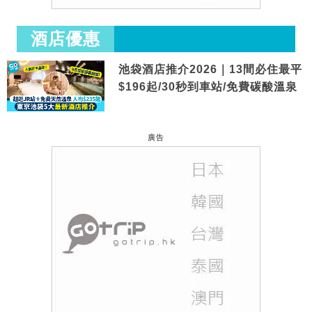
酒店優惠
池袋酒店推介2026｜13間必住最平
$196起/30秒到車站/免費碳酸溫泉
廣告