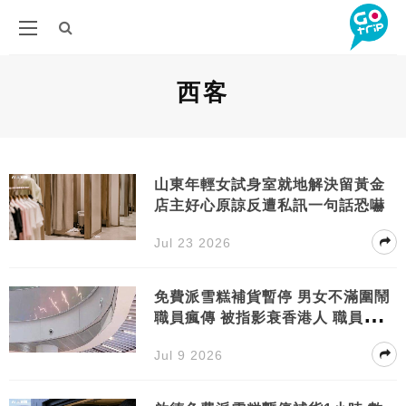
西客
山東年輕女試身室就地解決留黃金
店主好心原諒反遭私訊一句話恐嚇
Jul 23 2026
免費派雪糕補貨暫停 男女不滿圍鬧
職員瘋傳 被指影衰香港人 職員做法
獲讚
Jul 9 2026