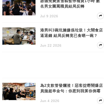
啟德免費派雪糕暫停補貨1小時 數
名男女圍罵職員結局反轉
Jul 9 2026
港男叫3碗坑腩嫌係垃圾！大鬧食店
逼退錢 結局反轉竟已食晒一碗？
Jun 22 2026
為2支飲管發爛渣！惡客掟嘢鬧爆店
員拋超串金句：你惹到我算你倒霉
Jun 4 2026