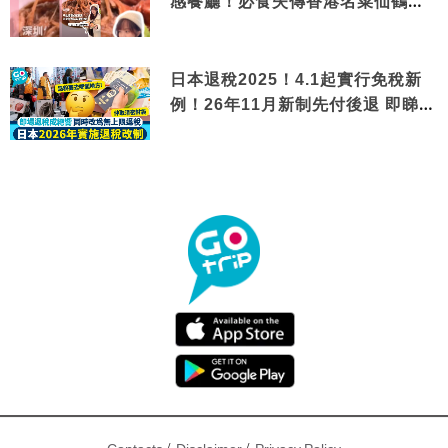
感餐廳！必食失傳香港名菜仙鶴神
針＋黃金松葉蟹斗
日本退稅2025！4.1起實行免稅新
例！26年11月新制先付後退 即睇步
驟！