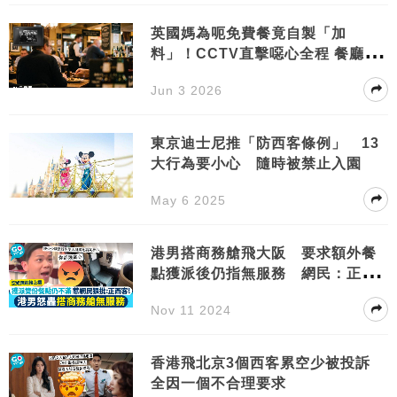
英國媽為呃免費餐竟自製「加
料」！CCTV直擊噁心全程 餐廳再
爆：臨走順手牽羊拎走3樣嘢！
Jun 3 2026
東京迪士尼推「防西客條例」 13
大行為要小心 隨時被禁止入園
May 6 2025
港男搭商務艙飛大阪 要求額外餐
點獲派後仍指無服務 網民：正一
西客
Nov 11 2024
香港飛北京3個西客累空少被投訴
全因一個不合理要求