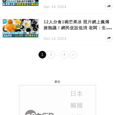
Apr 16 2024
12人分食1碗芒果冰 照片網上瘋傳
掀熱議！網民促設低消 老闆：生意
難做
Oct 12 2023
…
1
2
4
廣告