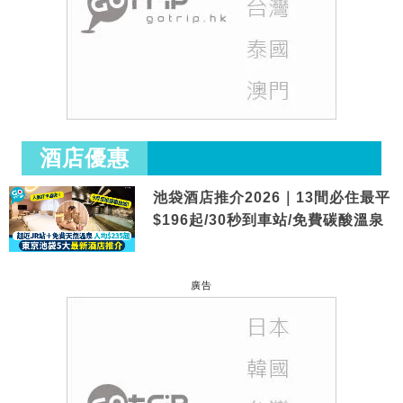
酒店優惠
池袋酒店推介2026｜13間必住最平
$196起/30秒到車站/免費碳酸溫泉
廣告