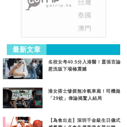
最新文章
名校女考40.5分入港醫！囂張言論
惹洗版下場極震撼
港女搭士慘捱無冷氣車廂！司機拋
「29蚊」偉論揭驚人結局
【為食出走】深圳千金級生日儀式