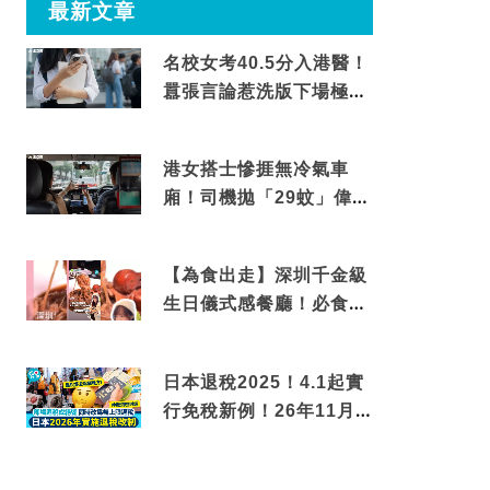
最新文章
名校女考40.5分入港醫！
囂張言論惹洗版下場極震
撼
港女搭士慘捱無冷氣車
廂！司機拋「29蚊」偉論
揭驚人結局
【為食出走】深圳千金級
生日儀式感餐廳！必食失
傳香港名菜仙鶴神針＋黃
金松葉蟹斗
日本退稅2025！4.1起實
行免稅新例！26年11月
新制先付後退 即睇步驟！