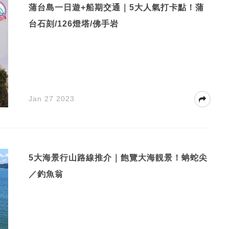
蒲台島一日遊+船期交通｜5大人氣打卡點！蒲
台石刻/126燈塔/佛手岩
Jan 27 2023
5大海景行山路線推介｜飽覽大海靚景！蚺蛇尖
／釣魚翁