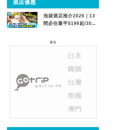
酒店優惠
池袋酒店推介2026｜13
間必住最平$196起/30秒
到車站/免費碳酸溫泉
廣告