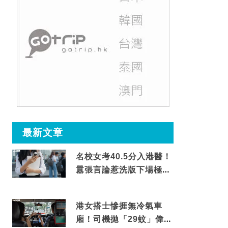
最新文章
名校女考40.5分入港醫！
囂張言論惹洗版下場極震
撼
港女搭士慘捱無冷氣車
廂！司機拋「29蚊」偉論