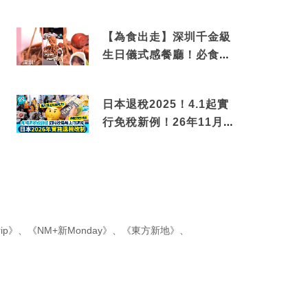
揭驚人結局
【為食出走】深圳千金級
生日儀式感餐廳！必食失
傳香港名菜仙鶴神針＋黃
金松葉蟹斗
日本退稅2025！4.1起實
行免稅新例！26年11月
新制先付後退 即睇步驟！
ip》
、
《NM+新Monday》
、
《東方新地》
、