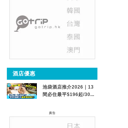
酒店優惠
池袋酒店推介2026｜13
間必住最平$196起/30秒
到車站/免費碳酸溫泉
廣告