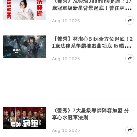
《聲秀》冼奕瑜Jasmine是誰？17
歲冠軍級新星背景起底！曾任林子
祥演唱會嘉賓
Aug 10 2025
【聲秀】林潔心Bibi全方位起底！2
1歲法律系學霸擁戲曲功底 歌唱實
力被看高一線
Aug 10 2025
《聲秀》7大星級導師陣容加盟 分
享心水冠軍法則
Aug 10 2025