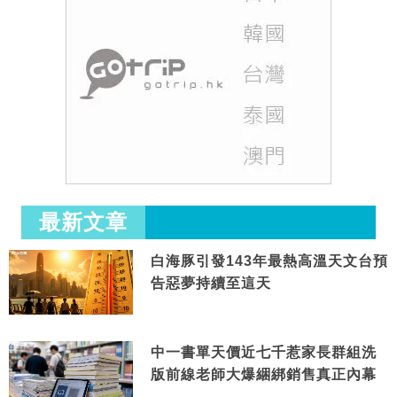
最新文章
白海豚引發143年最熱高溫天文台預
告惡夢持續至這天
中一書單天價近七千惹家長群組洗
版前線老師大爆綑綁銷售真正內幕