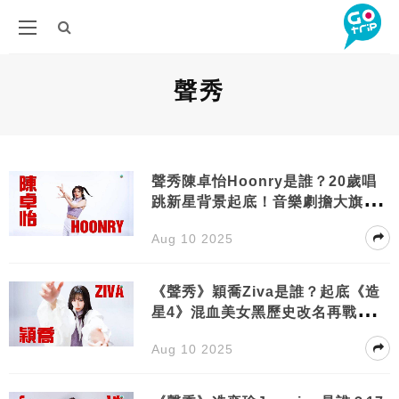
聲秀
聲秀陳卓怡Hoonry是誰？20歲唱
跳新星背景起底！音樂劇擔大旗舞
功一流備受矚目
Aug 10 2025
《聲秀》穎喬Ziva是誰？起底《造
星4》混血美女黑歷史改名再戰追尋
音樂夢
Aug 10 2025