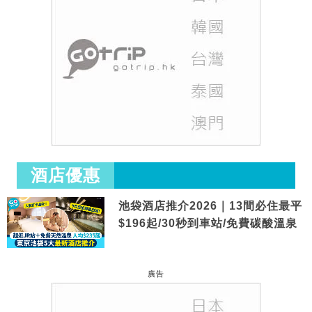
酒店優惠
池袋酒店推介2026｜13間必住最平
$196起/30秒到車站/免費碳酸溫泉
廣告