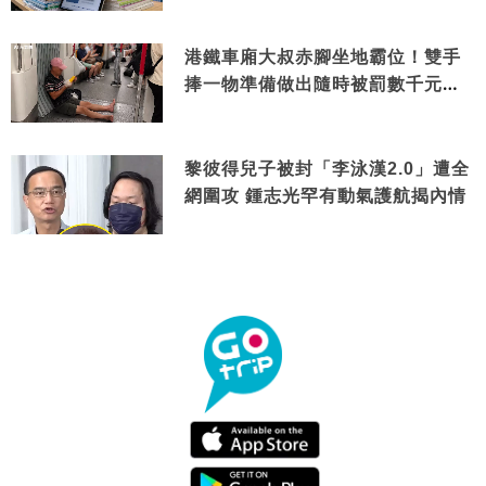
港鐵車廂大叔赤腳坐地霸位！雙手
捧一物準備做出隨時被罰數千元舉
動
黎彼得兒子被封「李泳漢2.0」遭全
網圍攻 鍾志光罕有動氣護航揭內情