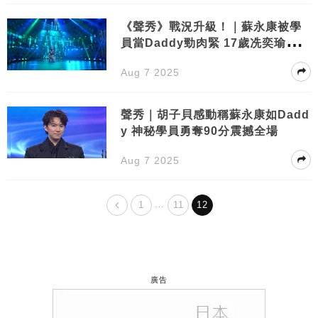
《聲秀》戰況升級！｜蘇永康被學
員當Daddy勁肉緊 17歲冼奕瑜驚人
蛻變嚇窒郭偉亮！
Aug 7 2025
聲秀｜胡子貝感動稱蘇永康如Dadd
y 神秘學員勇奪90分震撼全場
Aug 7 2025
…
1
11
12
廣告