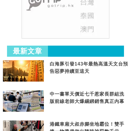
最新文章
白海豚引發143年最熱高溫天文台預
告惡夢持續至這天
中一書單天價近七千惹家長群組洗
版前線老師大爆綑綁銷售真正內幕
港鐵車廂大叔赤腳坐地霸位！雙手