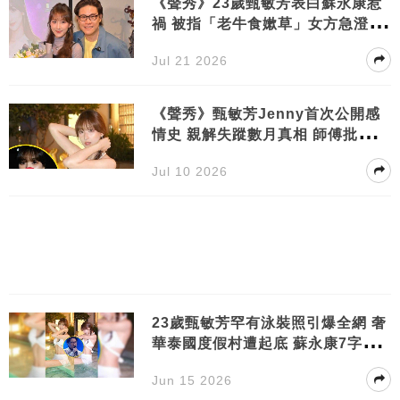
《聲秀》23歲甄敏芳表白蘇永康惹
禍 被指「老牛食嫰草」女方急澄清
真正原意
Jul 21 2026
《聲秀》甄敏芳Jenny首次公開感
情史 親解失蹤數月真相 師傅批下任
男友結局令人意外
Jul 10 2026
23歲甄敏芳罕有泳裝照引爆全網 奢
華泰國度假村遭起底 蘇永康7字留
言引熱議
Jun 15 2026