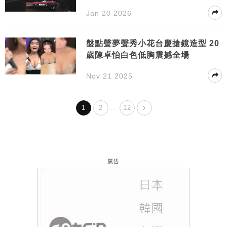
孔現身
Jan 20 2026
盤點聲夢聲秀小花台慶搶鏡造型 20
歲陳卓怡白色低胸震撼全場
Nov 21 2025
…
1
2
12
廣告