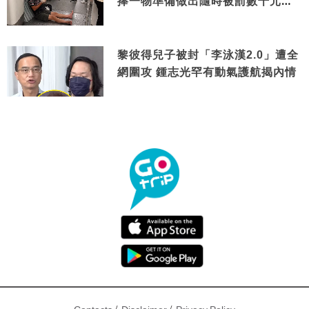
捧一物準備做出隨時被罰數千元舉
動
黎彼得兒子被封「李泳漢2.0」遭全
網圍攻 鍾志光罕有動氣護航揭內情