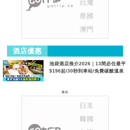
酒店優惠
池袋酒店推介2026｜13間必住最平
$196起/30秒到車站/免費碳酸溫泉
廣告