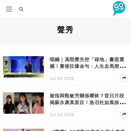
聲秀
唱錢｜馮熙燮失控「碌地」畫面震
撼！賽後狂爆金句：人生走馬燈都
過埋
Jul 26 2026
被指與甄敏芳關係曖昧？昔日片段
揭蘇永康真面目！急召杜如風徐濠
縈借出3代私伙靚衫任揀
Jul 22 2026