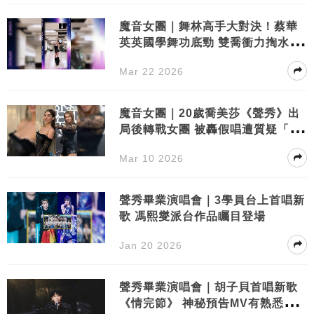
魔音女團｜舞林高手大對決！蔡華
英英國學舞功底勁 雙喬衝力揈水髮
搶鏡
Mar 22 2026
魔音女團｜20歲喬美莎《聲秀》出
局後轉戰女團 被轟假唱遭質疑「刻
意扮醜」
Mar 10 2026
聲秀畢業演唱會｜3學員台上首唱新
歌 馮熙燮派台作品矚目登場
Jan 20 2026
聲秀畢業演唱會｜胡子貝首唱新歌
《情完節》 神秘預告MV有熟悉面