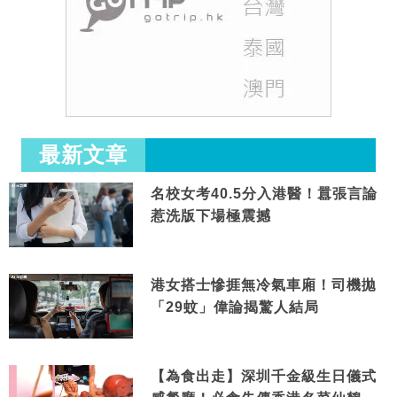
最新文章
名校女考40.5分入港醫！囂張言論
惹洗版下場極震撼
港女搭士慘捱無冷氣車廂！司機拋
「29蚊」偉論揭驚人結局
【為食出走】深圳千金級生日儀式