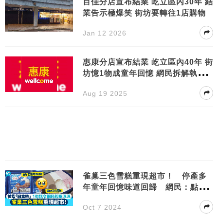
百佳分店宣布結業 屹立區內30年 結
業告示極爆笑 街坊要轉往1店購物
Jan 12 2026
惠康分店宣布結業 屹立區內40年 街
坊憶1物成童年回憶 網民拆解執笠2
大原因
Aug 19 2025
雀巢三色雪糕重現超市！ 停產多
年童年回憶味道回歸 網民：點解
細咗咁多
Oct 7 2024