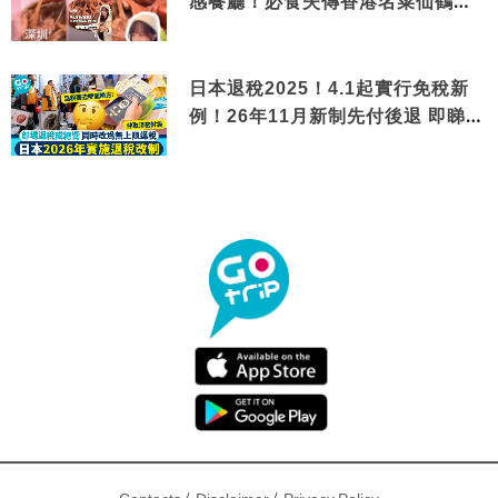
感餐廳！必食失傳香港名菜仙鶴神
針＋黃金松葉蟹斗
日本退稅2025！4.1起實行免稅新
例！26年11月新制先付後退 即睇步
驟！