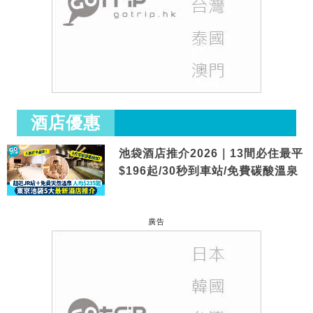
酒店優惠
池袋酒店推介2026｜13間必住最平
$196起/30秒到車站/免費碳酸溫泉
廣告