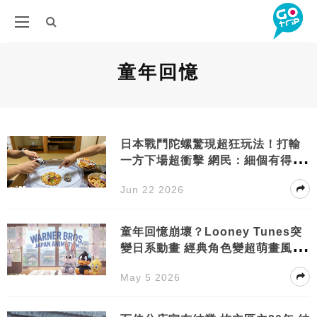
童年回憶
日本戰鬥陀螺驚現超狂玩法！打輸
一方下場超衝擊 網民：細個有得玩
就好！
Jun 22 2026
童年回憶崩壞？Looney Tunes突
變日系動畫 經典角色變超萌畫風 網
民：還我童年！
May 5 2026