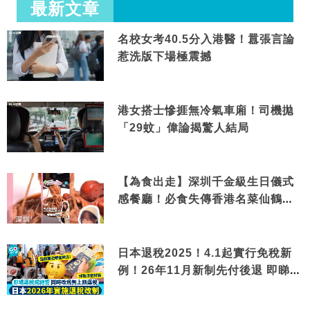
最新文章
名校女考40.5分入港醫！囂張言論
惹洗版下場極震撼
港女搭士慘捱無冷氣車廂！司機拋
「29蚊」偉論揭驚人結局
【為食出走】深圳千金級生日儀式
感餐廳！必食失傳香港名菜仙鶴神
針＋黃金松葉蟹斗
日本退稅2025！4.1起實行免稅新
例！26年11月新制先付後退 即睇步
驟！