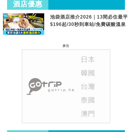
酒店優惠
池袋酒店推介2026｜13間必住最平
$196起/30秒到車站/免費碳酸溫泉
廣告