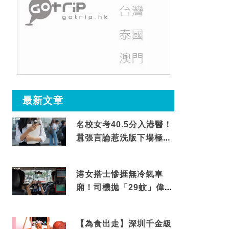
最新文章
名校女考40.5分入港醫！
囂張言論惹洗版下場極震
撼
港女搭士慘捱無冷氣車
廂！司機拋「29蚊」偉論
揭驚人結局
【為食出走】深圳千金級