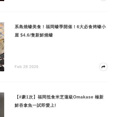
系島燒蠔美食！福岡蠔季開催！6大必食烤蠔小
屋 $4.6/隻新鮮燒蠔
Feb 28 2026
【#豪1次】福岡抵食米芝蓮級Omakase 極新
鮮吞拿魚一試即愛上!