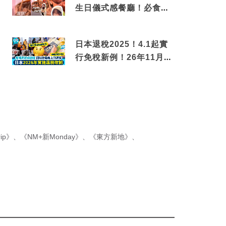
生日儀式感餐廳！必食失
傳香港名菜仙鶴神針＋黃
金松葉蟹斗
日本退稅2025！4.1起實
行免稅新例！26年11月
新制先付後退 即睇步驟！
ip》
、
《NM+新Monday》
、
《東方新地》
、