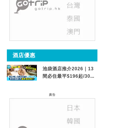
酒店優惠
池袋酒店推介2026｜13
間必住最平$196起/30秒
到車站/免費碳酸溫泉
廣告