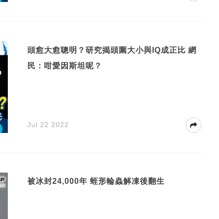
頭愈大愈聰明？研究揭頭圍大小與IQ成正比 網
民：咁愛因斯坦呢？
Jul 22 2022
被冰封24,000年 蛭形輪蟲解凍後翻生