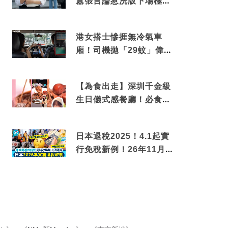
囂張言論惹洗版下場極震
撼
港女搭士慘捱無冷氣車
廂！司機拋「29蚊」偉論
揭驚人結局
【為食出走】深圳千金級
生日儀式感餐廳！必食失
傳香港名菜仙鶴神針＋黃
金松葉蟹斗
日本退稅2025！4.1起實
行免稅新例！26年11月
新制先付後退 即睇步驟！