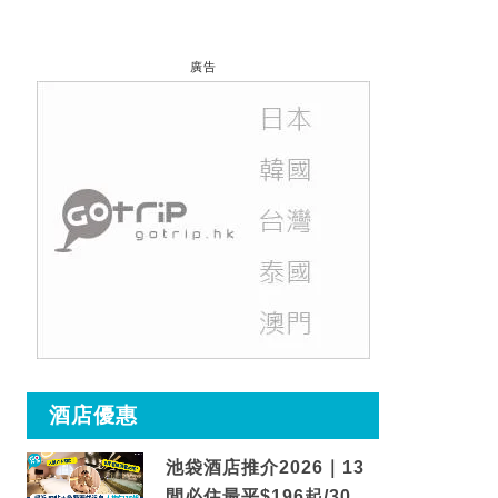
廣告
酒店優惠
池袋酒店推介2026｜13
間必住最平$196起/30秒