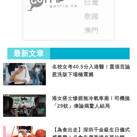
最新文章
名校女考40.5分入港醫！囂張言論
惹洗版下場極震撼
港女搭士慘捱無冷氣車廂！司機拋
「29蚊」偉論揭驚人結局
【為食出走】深圳千金級生日儀式