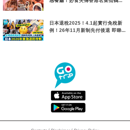
感餐廳！必食失傳香港名菜仙鶴神
針＋黃金松葉蟹斗
日本退稅2025！4.1起實行免稅新
例！26年11月新制先付後退 即睇步
驟！