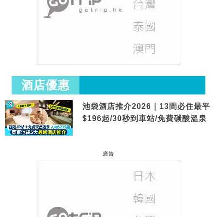
酒店優惠
池袋酒店推介2026｜13間必住最平
$196起/30秒到車站/免費碳酸溫泉
廣告