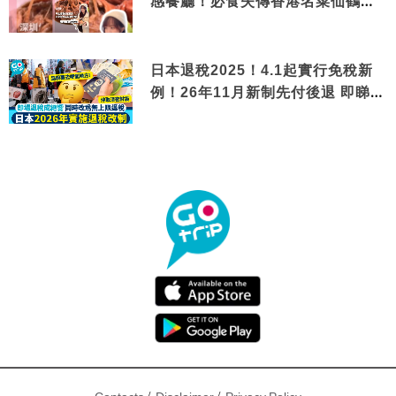
感餐廳！必食失傳香港名菜仙鶴神
針＋黃金松葉蟹斗
日本退稅2025！4.1起實行免稅新
例！26年11月新制先付後退 即睇步
驟！