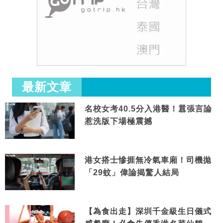
最新文章
名校女考40.5分入港醫！囂張言論
惹洗版下場極震撼
港女搭士慘捱無冷氣車廂！司機拋
「29蚊」偉論揭驚人結局
【為食出走】深圳千金級生日儀式