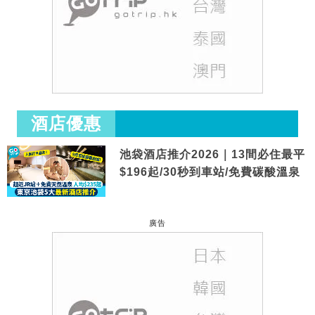
酒店優惠
池袋酒店推介2026｜13間必住最平
$196起/30秒到車站/免費碳酸溫泉
廣告