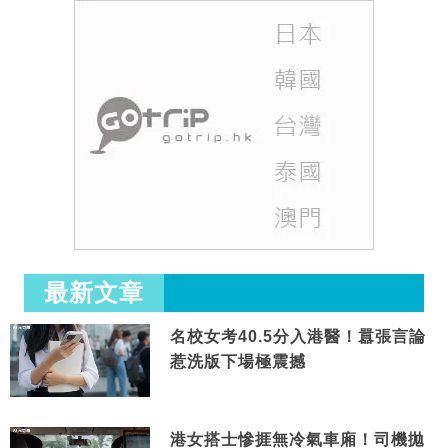
最新文章
名校女考40.5分入港醫！囂張言論
惹洗版下場極震撼
港女搭士慘捱無冷氣車廂！司機拋