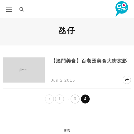
氹仔
【澳門美食】百老匯美食大街掠影
Jun 2 2015
…
1
3
4
廣告