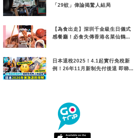
「29蚊」偉論揭驚人結局
【為食出走】深圳千金級生日儀式
感餐廳！必食失傳香港名菜仙鶴神
針＋黃金松葉蟹斗
日本退稅2025！4.1起實行免稅新
例！26年11月新制先付後退 即睇步
驟！