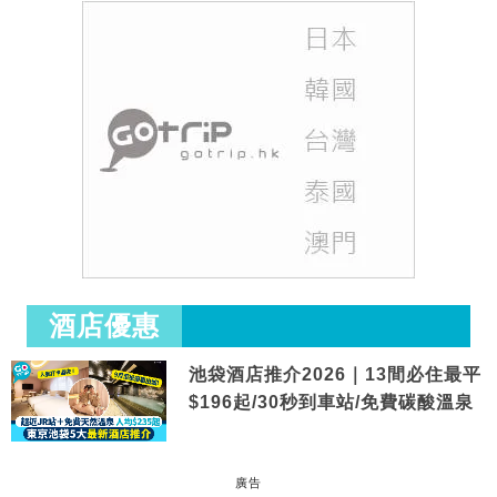
酒店優惠
池袋酒店推介2026｜13間必住最平
$196起/30秒到車站/免費碳酸溫泉
廣告