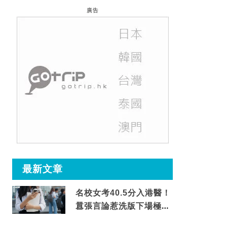
廣告
最新文章
名校女考40.5分入港醫！
囂張言論惹洗版下場極震
撼