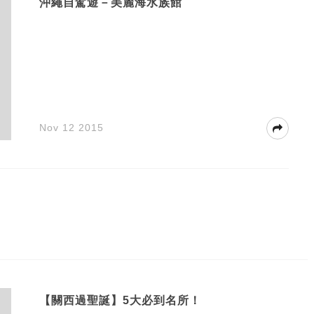
沖繩自駕遊－美麗海水族館
Nov 12 2015
【關西過聖誕】5大必到名所！