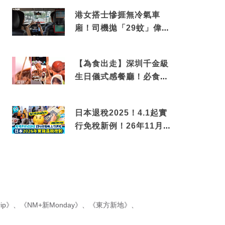
港女搭士慘捱無冷氣車
廂！司機拋「29蚊」偉論
揭驚人結局
【為食出走】深圳千金級
生日儀式感餐廳！必食失
傳香港名菜仙鶴神針＋黃
金松葉蟹斗
日本退稅2025！4.1起實
行免稅新例！26年11月
新制先付後退 即睇步驟！
ip》
、
《NM+新Monday》
、
《東方新地》
、