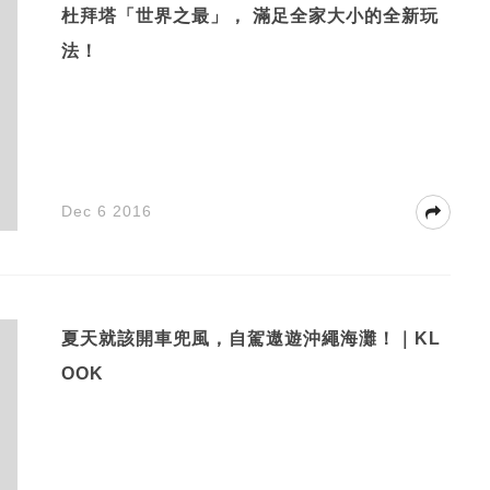
杜拜塔「世界之最」， 滿足全家大小的全新玩
法！
Dec 6 2016
夏天就該開車兜風，自駕遨遊沖繩海灘！｜KL
OOK