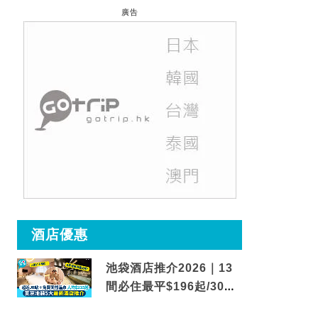
廣告
酒店優惠
池袋酒店推介2026｜13
間必住最平$196起/30秒
到車站/免費碳酸溫泉