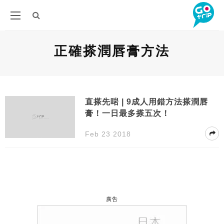
正確搽潤唇膏方法
直搽先啱 | 9成人用錯方法搽潤唇
膏！一日最多搽五次！
Feb 23 2018
廣告