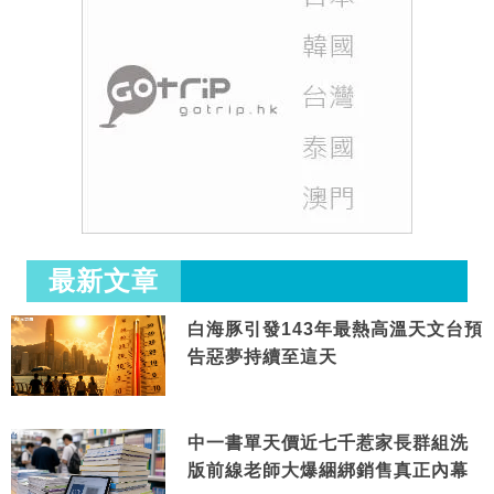
最新文章
白海豚引發143年最熱高溫天文台預
告惡夢持續至這天
中一書單天價近七千惹家長群組洗
版前線老師大爆綑綁銷售真正內幕