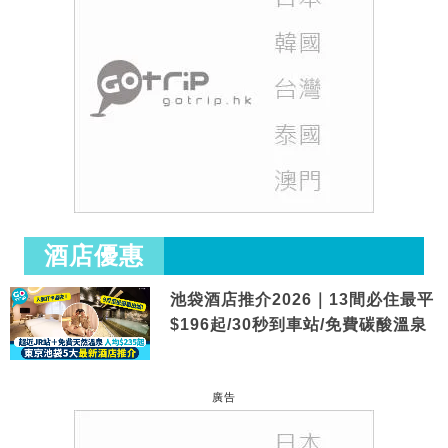
酒店優惠
池袋酒店推介2026｜13間必住最平
$196起/30秒到車站/免費碳酸溫泉
廣告