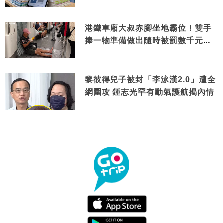
港鐵車廂大叔赤腳坐地霸位！雙手
捧一物準備做出隨時被罰數千元舉
動
黎彼得兒子被封「李泳漢2.0」遭全
網圍攻 鍾志光罕有動氣護航揭內情