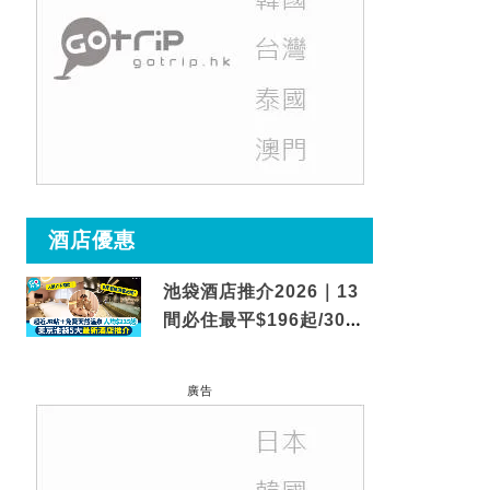
酒店優惠
池袋酒店推介2026｜13
間必住最平$196起/30秒
到車站/免費碳酸溫泉
廣告