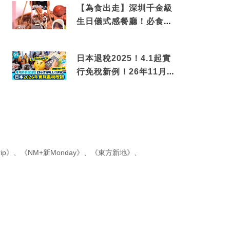
【為食出走】深圳千金級
生日儀式感餐廳！必食失
傳香港名菜仙鶴神針＋黃
金松葉蟹斗
日本退稅2025！4.1起實
行免稅新例！26年11月
新制先付後退 即睇步驟！
ip》
、
《NM+新Monday》
、
《東方新地》
、