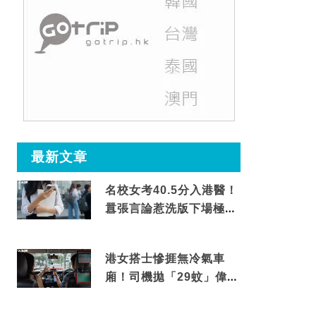
最新文章
名校女考40.5分入港醫！
囂張言論惹洗版下場極震
撼
港女搭士慘捱無冷氣車
廂！司機拋「29蚊」偉論
揭驚人結局