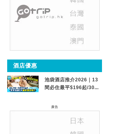
酒店優惠
池袋酒店推介2026｜13
間必住最平$196起/30秒
到車站/免費碳酸溫泉
廣告