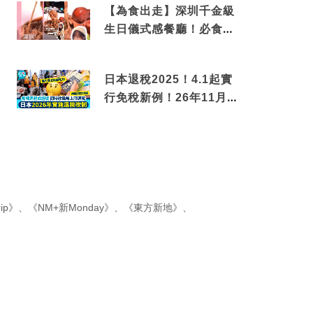
【為食出走】深圳千金級
生日儀式感餐廳！必食失
傳香港名菜仙鶴神針＋黃
金松葉蟹斗
日本退稅2025！4.1起實
行免稅新例！26年11月
新制先付後退 即睇步驟！
ip》
、
《NM+新Monday》
、
《東方新地》
、