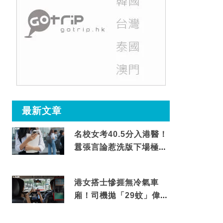
最新文章
名校女考40.5分入港醫！
囂張言論惹洗版下場極震
撼
港女搭士慘捱無冷氣車
廂！司機拋「29蚊」偉論
揭驚人結局