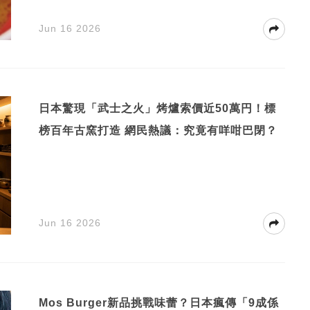
Jun 16 2026
日本驚現「武士之火」烤爐索價近50萬円！標
榜百年古窯打造 網民熱議：究竟有咩咁巴閉？
Jun 16 2026
Mos Burger新品挑戰味蕾？日本瘋傳「9成係