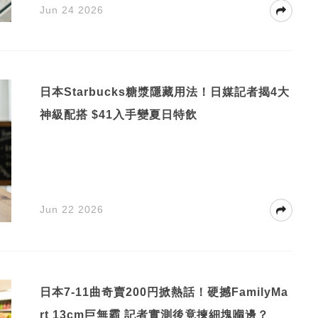
Jun 24 2026
日本Starbucks糖漿隱藏用法！日媒記者揭4大
神級配搭 $41入手變夏日特飲
Jun 22 2026
日本7-11曲奇賣200円掀熱話！硬撼FamilyMa
rt 13cm巨無霸 記者實測後竟揀細塊嗰邊？