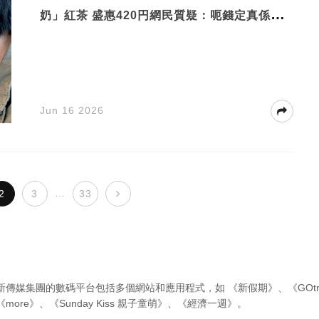
奶」紅茶 盛惠420円網民質疑：呃錢定真係好
飲？
Jun 16 2026
…
2
3
33
新傳媒集團的數碼平台包括多個網站和應用程式，如
《新假期》
、
《GOtr
《more》
、
《Sunday Kiss 親子童萌》
、
《經濟一週》
。