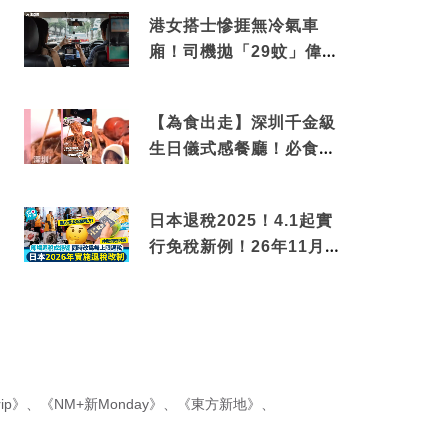
港女搭士慘捱無冷氣車
廂！司機拋「29蚊」偉論
揭驚人結局
【為食出走】深圳千金級
生日儀式感餐廳！必食失
傳香港名菜仙鶴神針＋黃
金松葉蟹斗
日本退稅2025！4.1起實
行免稅新例！26年11月
新制先付後退 即睇步驟！
ip》
、
《NM+新Monday》
、
《東方新地》
、