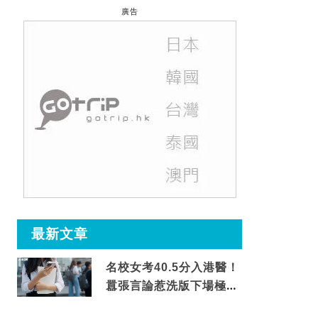
廣告
最新文章
名校女考40.5分入港醫！
囂張言論惹洗版下場極震
撼