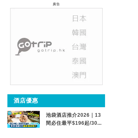
廣告
酒店優惠
池袋酒店推介2026｜13
間必住最平$196起/30秒
到車站/免費碳酸溫泉