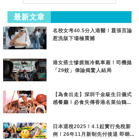
最新文章
名校女考40.5分入港醫！囂張言論
惹洗版下場極震撼
港女搭士慘捱無冷氣車廂！司機拋
「29蚊」偉論揭驚人結局
【為食出走】深圳千金級生日儀式
感餐廳！必食失傳香港名菜仙鶴神
針＋黃金松葉蟹斗
日本退稅2025！4.1起實行免稅新
例！26年11月新制先付後退 即睇步