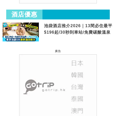
酒店優惠
池袋酒店推介2026｜13間必住最平
$196起/30秒到車站/免費碳酸溫泉
廣告