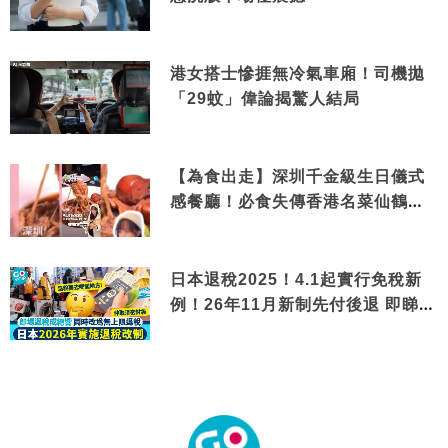
港女搭士慘捱無冷氣車廂！司機拋
「29蚊」偉論揭驚人結局
【為食出走】深圳千金級生日儀式
感餐廳！必食失傳香港名菜仙鶴神
針＋黃金松葉蟹斗
日本退稅2025！4.1起實行免稅新
例！26年11月新制先付後退 即睇步
驟！