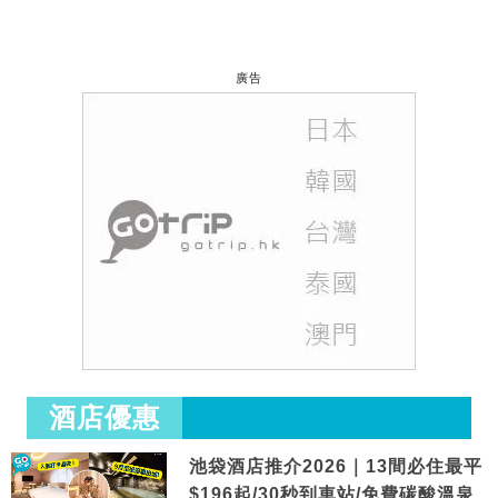
廣告
酒店優惠
池袋酒店推介2026｜13間必住最平
$196起/30秒到車站/免費碳酸溫泉