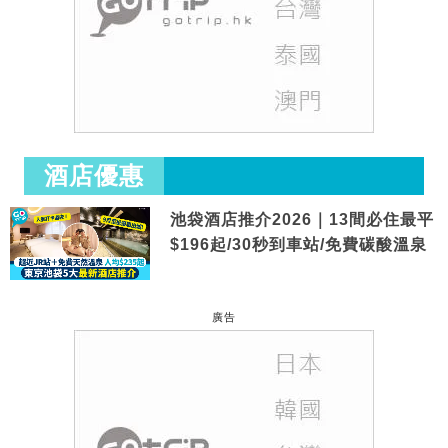
酒店優惠
池袋酒店推介2026｜13間必住最平
$196起/30秒到車站/免費碳酸溫泉
廣告