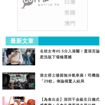
最新文章
名校女考40.5分入港醫！囂張言論
惹洗版下場極震撼
港女搭士慘捱無冷氣車廂！司機拋
「29蚊」偉論揭驚人結局
【為食出走】深圳千金級生日儀式