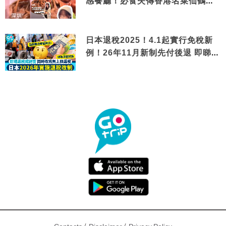
感餐廳！必食失傳香港名菜仙鶴神
針＋黃金松葉蟹斗
日本退稅2025！4.1起實行免稅新
例！26年11月新制先付後退 即睇步
驟！