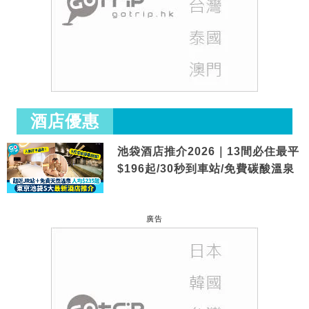
酒店優惠
池袋酒店推介2026｜13間必住最平
$196起/30秒到車站/免費碳酸溫泉
廣告