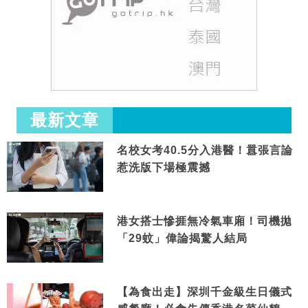
最新文章
名校女考40.5分入港醫！囂張言論
惹洗版下場極震撼
港女搭士慘捱無冷氣車廂！司機拋
「29蚊」偉論揭驚人結局
【為食出走】深圳千金級生日儀式