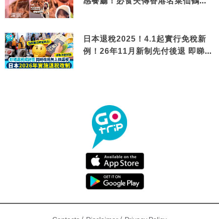
感餐廳！必食失傳香港名菜仙鶴神
針＋黃金松葉蟹斗
日本退稅2025！4.1起實行免稅新
例！26年11月新制先付後退 即睇步
驟！