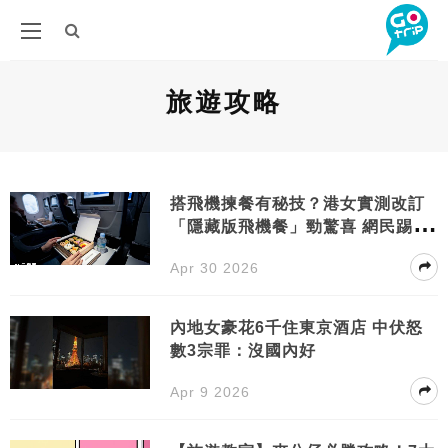
旅遊攻略
搭飛機揀餐有秘技？港女實測改訂
「隱藏版飛機餐」勁驚喜 網民踢
爆：好食過正常餐仲有著數！
Apr 30 2026
內地女豪花6千住東京酒店 中伏怒
數3宗罪：沒國內好
Apr 9 2026