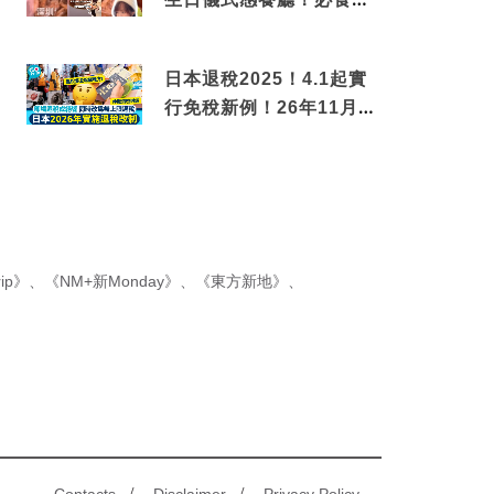
傳香港名菜仙鶴神針＋黃
金松葉蟹斗
日本退稅2025！4.1起實
行免稅新例！26年11月
新制先付後退 即睇步驟！
ip》
、
《NM+新Monday》
、
《東方新地》
、
/
/
Contacts
Disclaimer
Privacy Policy