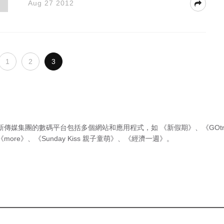
Aug 27 2012
1
2
3
新傳媒集團的數碼平台包括多個網站和應用程式，如
《新假期》
、
《GOtr
《more》
、
《Sunday Kiss 親子童萌》
、
《經濟一週》
。