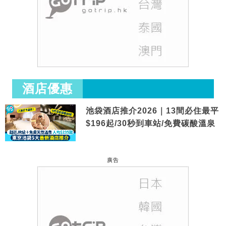
酒店優惠
池袋酒店推介2026｜13間必住最平
$196起/30秒到車站/免費碳酸溫泉
廣告