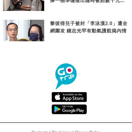
捧一物準備做出隨時被罰數千元舉
動
黎彼得兒子被封「李泳漢2.0」遭全
網圍攻 鍾志光罕有動氣護航揭內情