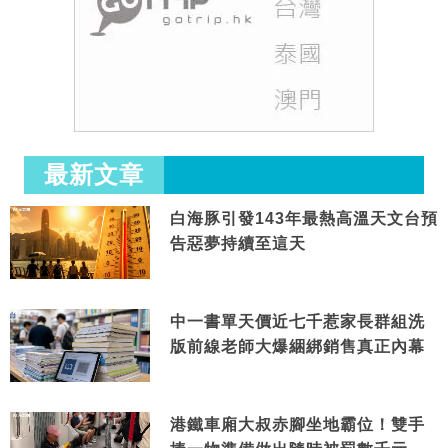
最新文章
白海豚引發143年最熱高溫天文台預
告惡夢持續至這天
中一書單天價近七千惹家長群組洗
版前線老師大爆綑綁銷售真正內幕
港鐵車廂大叔赤腳坐地霸位！雙手