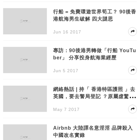
行船 = 免費環遊世界筍工？ 90後香
港航海男生破解 四大謎思
Jun 16 2017
專訪：90後港男轉做「行船 YouTu
ber」 分享投身航海業經歷
Jun 5 2017
網絡熱話 | 持「 香港特區護照 」去
英國，要去警局登記 ？原屬虛驚一
場！
May 7 2017
Airbnb 大陸譯名意淫淫 品牌殺入
中國改名實錄