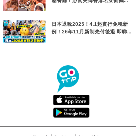
感餐廳！必食失傳香港名菜仙鶴神
針＋黃金松葉蟹斗
日本退稅2025！4.1起實行免稅新
例！26年11月新制先付後退 即睇步
驟！