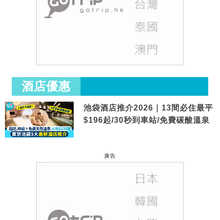
酒店優惠
池袋酒店推介2026｜13間必住最平
$196起/30秒到車站/免費碳酸溫泉
廣告