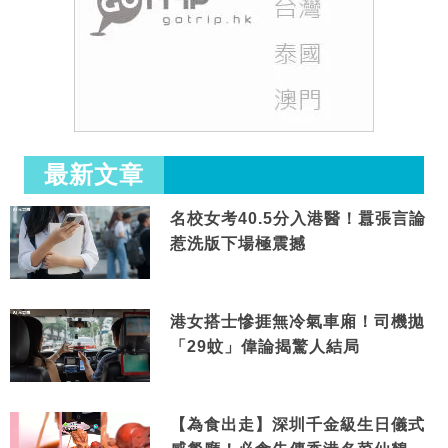
最新文章
名校女考40.5分入港醫！囂張言論
惹洗版下場極震撼
港女搭士慘捱無冷氣車廂！司機拋
「29蚊」偉論揭驚人結局
【為食出走】深圳千金級生日儀式