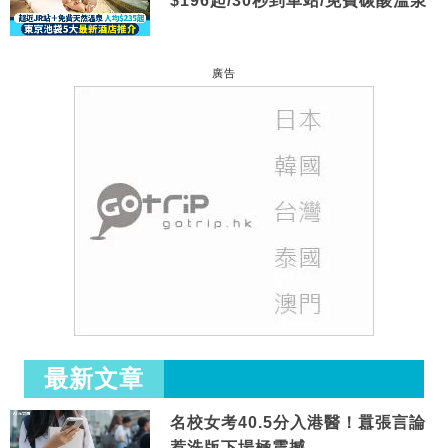
$196起/30秒到車站/免費碳酸溫泉
廣告
最新文章
名校女考40.5分入港醫！囂張言論
惹洗版下場極震撼