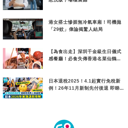
港女搭士慘捱無冷氣車廂！司機拋
「29蚊」偉論揭驚人結局
【為食出走】深圳千金級生日儀式
感餐廳！必食失傳香港名菜仙鶴神
針＋黃金松葉蟹斗
日本退稅2025！4.1起實行免稅新
例！26年11月新制先付後退 即睇步
驟！