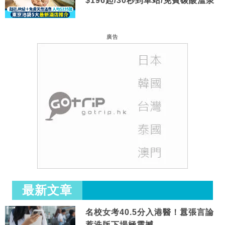
$196起/30秒到車站/免費碳酸溫泉
廣告
最新文章
名校女考40.5分入港醫！囂張言論
惹洗版下場極震撼