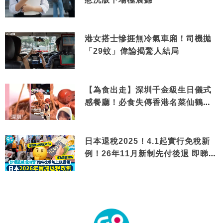
港女搭士慘捱無冷氣車廂！司機拋
「29蚊」偉論揭驚人結局
【為食出走】深圳千金級生日儀式
感餐廳！必食失傳香港名菜仙鶴神
針＋黃金松葉蟹斗
日本退稅2025！4.1起實行免稅新
例！26年11月新制先付後退 即睇步
驟！